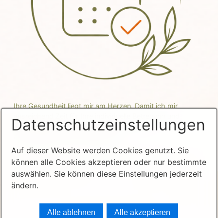
Ihre Gesundheit liegt mir am Herzen. Damit ich mir
ausreichend Zeit für Ihre individuelle Betreuung und
Datenschutzeinstellungen
Behandlung nehmen kann, erfolgen Termine
ausschließlich nach Vereinbarung.
Auf dieser Website werden Cookies genutzt. Sie
Ich freue mich auf Ihre Terminanfrage – telefonisch, per E-
können alle Cookies akzeptieren oder nur bestimmte
Mail oder Whatsapp.
auswählen. Sie können diese Einstellungen jederzeit
ändern.
Alle ablehnen
Alle akzeptieren
© 2026 Silke Suszwendyk